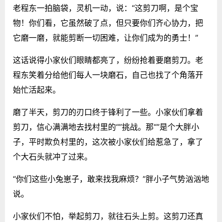
老程东一拍脑袋，灵机一动，说：“这剪刀啊，是个宝
物！你们看，它虽然破了点，但只要你们齐心协力，把
它磨一磨，就能剪断一切困难，让你们成为的勇士！”
这话说得小家伙们眼睛都亮了，纷纷抢着要磨剪刀。老
程东笑着分给他们每人一块磨石，自己也找了个角落开
始忙活起来。
磨了半天，剪刀的刃口终于锋利了一些。小家伙们拿着
剪刀，信心满满地去找村里的“”挑战。那“”是个大胖小
子，平时欺负村里的，这次被小家伙们给惹急了，拿了
个大石头就冲了过来。
“你们这些小兔崽子，敢来找我麻烦？”胖小子气势汹汹地
说。
小家伙们不怕，举起剪刀，就往石头上剪。这剪刀还真