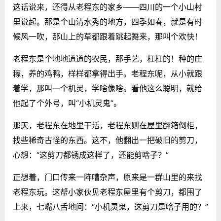
这话说来，还得从老程东的家乡——四川的一个小山村
里说起。那是个山清水秀的地方，四季如春，就是有时
候风一吹，那山上的草都跟着跳起舞来，那叫个欢快！
老程东是个地地道道的农民，那手艺，杠杠的！种的庄
稼，养的鸡鸭，样样都拿得出手。老程东呢，从小就跟
着学，那叫一个机灵，学啥像啥。看他这么聪明，就给
他起了个外号，叫“小机灵鬼”。
那天，老程东在地里干活，老程东则在屋里翻箱倒柜，
找些稀奇古怪的东西。这不，他翻出一把破旧的剪刀，
心想：“这剪刀都锈成这样了，还能剪啥子？”
正想着，门口传来一阵嘈杂声，原来是一群山里的来找
老程东玩。这帮小家伙见老程东屋里有个剪刀，都围了
上来，七嘴八舌地问：“小机灵鬼，这剪刀是啥子用的？”