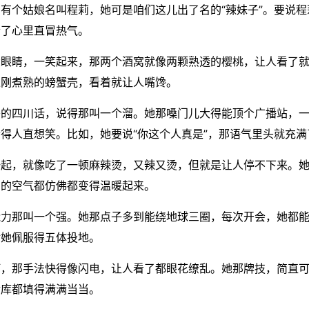
有个姑娘名叫程莉，她可是咱们这儿出了名的“辣妹子”。要说
听了心里直冒热气。
大眼睛，一笑起来，那两个酒窝就像两颗熟透的樱桃，让人看了
像刚煮熟的螃蟹壳，看着就让人嘴馋。
头的四川话，说得那叫一个溜。她那嗓门儿大得能顶个广播站，
得人直想笑。比如，她要说“你这个人真是”，那语气里头就充
一起，就像吃了一顿麻辣烫，又辣又烫，但就是让人停不下来。
围的空气都仿佛都变得温暖起来。
能力那叫一个强。她那点子多到能绕地球三圈，每次开会，她都
对她佩服得五体投地。
打，那手法快得像闪电，让人看了都眼花缭乱。她那牌技，简直
金库都填得满满当当。