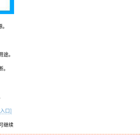
源。
用途。
断。
。
入口]
可继续