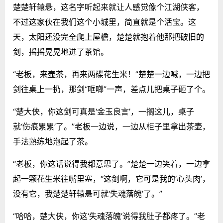
楚楚轩辕悬，这名字听起来就让人感觉像个江湖侠客，
不过这家伙在我们这个小城里，简直就是个活宝。这
天，太阳还没完全爬上屋檐，楚楚就抱着他那把破旧的
剑，摇摇晃晃地进了茶馆。
“老板，来壶茶，再来两碟花生米！”楚楚一边喊，一边把
剑往桌上一扔，那剑“哐啷”一声，差点儿把桌子砸了个。
“楚大侠，你这剑可真是‘金玉良言’，一搁这儿，桌子
就‘伤痕累累’了。”老板一边说，一边从柜子里拿出茶壶，
手法熟练地泡起了茶。
“老板，你这话说得我都意思了。”楚楚一边笑着，一边拿
起一颗花生米往嘴里塞，“这剑啊，它可是我的‘心头肉’，
没有它，我楚楚轩辕悬可就‘失魂落魄’了。”
“哈哈，楚大侠，你这‘失魂落魄’说得我肚子都疼了。”老