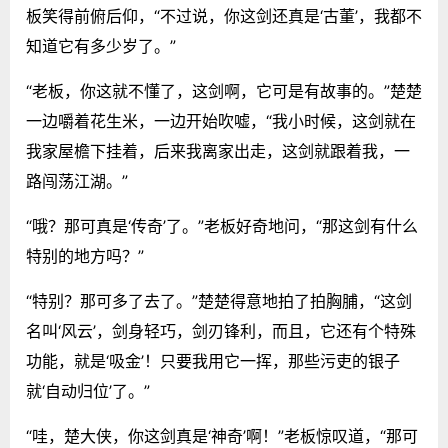
板笑得前俯后仰，“不过说，你这剑还真是‘古董’，我都不
知道它有多少岁了。”
“老板，你这就不懂了，这剑啊，它可是有故事的。”楚楚
一边嚼着花生米，一边开始吹嘘，“我小时候，这剑就在
我家屋檐下挂着，后来我离家出走，这剑就跟着我，一
路闯荡江湖。”
“哦？那可真是‘传奇’了。”老板好奇地问，“那这剑有什么
特别的地方吗？”
“特别？那可多了去了。”楚楚得意地拍了拍胸脯，“这剑
名叫‘风云’，剑身轻巧，剑刃锋利，而且，它还有个特殊
功能，就是‘吸金’！只要我用它一挥，那些污吏的银子
就‘自动归位’了。”
“哇，楚大侠，你这剑真是‘神奇’啊！”老板惊叹道，“那可