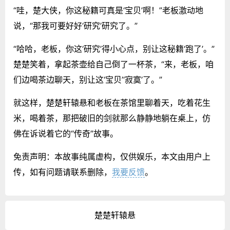
“哇，楚大侠，你这秘籍可真是‘宝贝’啊！”老板激动地
说，“那我可要好好‘研究’研究了。”
“哈哈，老板，你这‘研究’得小心点，别让这秘籍‘跑了’。”
楚楚笑着，拿起茶壶给自己倒了一杯茶，“来，老板，咱
们边喝茶边聊天，别让这‘宝贝’‘寂寞’了。”
就这样，楚楚轩辕悬和老板在茶馆里聊着天，吃着花生
米，喝着茶，那把破旧的剑就那么静静地躺在桌上，仿
佛在诉说着它的“传奇”故事。
免责声明：本故事纯属虚构，仅供娱乐，本文由用户上
传，如有问题请联系删除，
我要反馈
。
楚楚轩辕悬