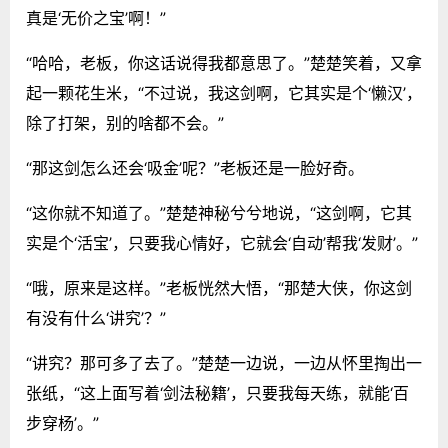
真是‘无价之宝’啊！”
“哈哈，老板，你这话说得我都意思了。”楚楚笑着，又拿
起一颗花生米，“不过说，我这剑啊，它其实是个‘懒汉’，
除了打架，别的啥都不会。”
“那这剑怎么还会‘吸金’呢？”老板还是一脸好奇。
“这你就不知道了。”楚楚神秘兮兮地说，“这剑啊，它其
实是个‘活宝’，只要我心情好，它就会‘自动’帮我‘发财’。”
“哦，原来是这样。”老板恍然大悟，“那楚大侠，你这剑
有没有什么‘讲究’？”
“讲究？那可多了去了。”楚楚一边说，一边从怀里掏出一
张纸，“这上面写着‘剑法秘籍’，只要我每天练，就能‘百
步穿杨’。”