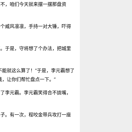
这不，咱们今天就来摆一摆那盘资
一个威风凛凛，手持一对大锤，吓得
源。于是，守将想了个办法，把城里
不能就这么算了！”于是，李元霸想了
钱，让你们帮忙盘点一下。”
给了李元霸。李元霸笑得合不拢嘴，
点子。有一次，程咬金带兵攻打一座