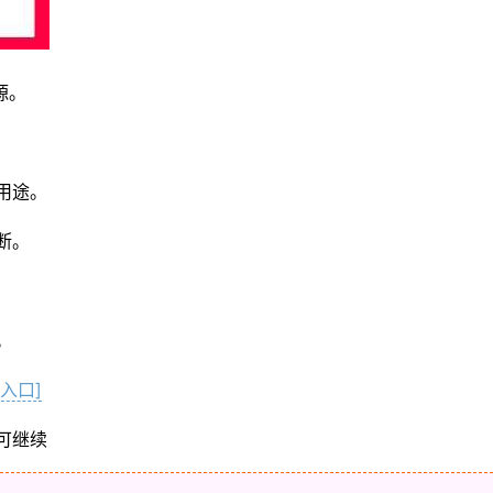
源。
用途。
断。
。
入口]
可继续