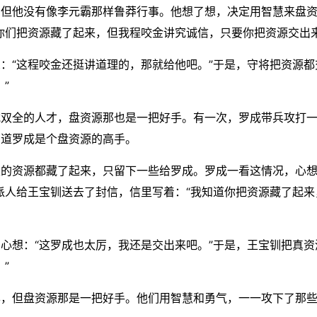
，但他没有像李元霸那样鲁莽行事。他想了想，决定用智慧来盘
你们把资源藏了起来，但我程咬金讲究诚信，只要你把资源交出
：“这程咬金还挺讲道理的，那就给他吧。”于是，守将把资源
”
武双全的人才，盘资源那也是一把好手。有一次，罗成带兵攻打
知道罗成是个盘资源的高手。
的资源都藏了起来，只留下一些给罗成。罗成一看这情况，心想
派人给王宝钏送去了封信，信里写着：“我知道你把资源藏了起
心想：“这罗成也太厉，我还是交出来吧。”于是，王宝钏把真
”
异，但盘资源那是一把好手。他们用智慧和勇气，一一攻下了那