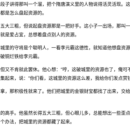
，段子讲得那叫一个溜，把个隋唐演义里的人物说得活灵活现。
，都是怎么盘起资源的。
得五大三粗，但说起盘资源那是一把好手。这小子一出场，那叫
，就是爱占宜，总想着盘点别人的资源。
，城里的守将是个聪明人，一看李元霸这德性，就知道他想盘资
些破铜烂铁给李元霸。
但又不肯就此罢休。他心想：“哼，这破城里的资源也了，俺可
集起来，说：“你们看，这城里的资源这么差，我给你们发点赏
钱拿，那积极性就来了。他们把城里的金银财宝都找了出来，交
源的高手。他虽然长得五大三粗，但心眼儿多，总能想出一些歪
了个办法，把城里的资源都藏了起来。