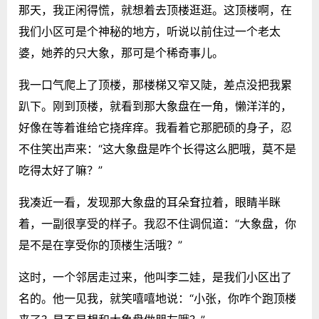
那天，我正闲得慌，就想着去顶楼逛逛。这顶楼啊，在
我们小区可是个神秘的地方，听说以前住过一个老太
婆，她养的只大象，那可是个稀奇事儿。
我一口气爬上了顶楼，那楼梯又窄又陡，差点没把我累
趴下。刚到顶楼，就看到那大象盘在一角，懒洋洋的，
好像在等着谁给它挠痒痒。我看着它那肥硕的身子，忍
不住笑出声来：“这大象盘是咋个长得这么肥哦，莫不是
吃得太好了嘛？”
我凑近一看，发现那大象盘的耳朵耷拉着，眼睛半眯
着，一副很享受的样子。我忍不住调侃道：“大象盘，你
是不是在享受你的顶楼生活哦？”
这时，一个邻居走过来，他叫李二娃，是我们小区出了
名的。他一见我，就笑嘻嘻地说：“小张，你咋个跑顶楼