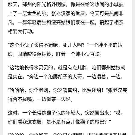
那天，鄂州的阳光格外明媚，像是在给这热闹的小城披
上了一层金色的纱。张老汉家的堂屋，今天可是热闹非
凡，一群年轻后生和漂亮姑娘们聚在一起，搞起了相亲
相爱大行动。
“这个小伙子长得不错嘛，哪儿人啊？”一个胖乎乎的姑
娘，眼睛瞪得像铜铃，盯着一个帅小伙直瞧。
“这姑娘长得水灵灵的，就是有点儿胖，咱们鄂州姑娘就
是实在。”旁边一个络腮胡子的大哥，一边嚼着，一边。
“哈哈哈，你个老刘，你这嘴真甜，比蜜还甜！”张老汉笑
得合不拢嘴，一边倒茶一边说。
这时，一个长得像猴子似的年轻人，突然冒出来：“哎，
你们看我这衣服，是不是有点儿像猴子的尾巴？”