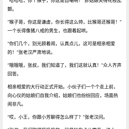
“哈哈哈，你个猴子，你这是自嘲啊！”胖姑娘笑得花枝乱
颤。
“猴子哥，你这是谦虚，你长得这么帅，比猴哥还猴哥！”
一个长得像猪八戒的男生，也跟着起哄。
“你们几个，别光顾着闹，认真点儿，这可是相亲相爱
的！”张老汉严肃地说。
“哦哦哦，张叔，我们知道了，我们这就认真！”众人齐声
回答。
相亲相爱的大行动正式开始。小伙子们一个个走上前，
向心仪的姑娘们自我介绍，姑娘们也纷纷回应，场面热
闹非凡。
“哎，小王，你跟小芳聊得怎么样了？”张老汉问。