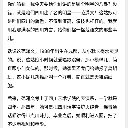
你们猜猜，我今天要给你们讲的是哪个明星的八卦？没
错，就是咱们四川出了名的明星——范潇文！这姑娘可
是咱们四川的骄傲，不仅颜值高，演技也杠杠的。我就
用我那满嘴的四川方言，给你们摆一摆范潇文的那些事
儿。
话说这范潇文，1988年出生在成都，从小就长得水灵灵
的。说，这姑娘小时候就爱唱歌跳舞，那小模样儿，简
直跟小仙女似的。那时候，她家里还专门给她报了舞蹈
班，这小妮儿跳舞那叫一个好看，简直就是天舞蹈细
胞。
后来，范潇文考上了四川艺术学院的表演系，一学就是
四年。那四年，她可是把四川话学得炉火纯青，连普通
话都讲得带点川味儿。毕业之后，她顺利进入圈，拍了
不少电视剧和电影。