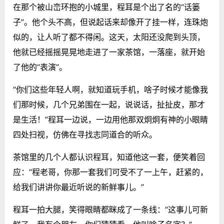
在那个被山峦环抱的小城里，程耳是个出了名的“话篓
子”。他个头不高，但说起话来却像开了挂一样，连珠炮
似的，让人听了都不得闲。这天，太阳还没爬到头顶，
他就已经摇摇晃晃地走进了一家茶馆，一落座，就开始
了他的“表演”。
“你们这些年轻人啊，就知道玩手机，啥子时候才能像我
们那时候，几个兄弟围在一起，说说话，扯扯皮，那才
是生活！”程耳一边说，一边用他那双炯炯有神的小眼睛
四处扫视，仿佛在寻找志同道合的听众。
茶馆里的几个人都认识程耳，知道他这一套，便笑着回
应：“程老哥，你那一套我们可受不了一上午，赶紧的，
给我们讲讲你最近听说的新鲜事儿。”
程耳一拍大腿，笑得眼睛都眯成了一条线：“这事儿可新