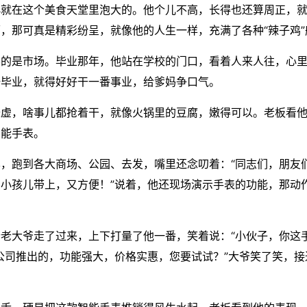
小就在这个美食天堂里泡大的。他个儿不高，长得也还算周正，
，那可真是精彩纷呈，就像他的人生一样，充满了各种“辣子鸡”
学的是市场。毕业那年，他站在学校的门口，看着人来人往，心
一毕业，就得好好干一番事业，给爹妈争口气。
谦虚，啥事儿都抢着干，就像火锅里的豆腐，嫩得可以。老板看
智能手表。
，跑到各大商场、公园、去发，嘴里还念叨着：“同志们，朋友
小孩儿带上，又方便！”说着，他还现场演示手表的功能，那动
老大爷走了过来，上下打量了他一番，笑着说：“小伙子，你这
公司推出的，功能强大，价格实惠，您要试试？”大爷笑了笑，接