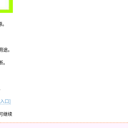
源。
用途。
断。
。
入口]
可继续