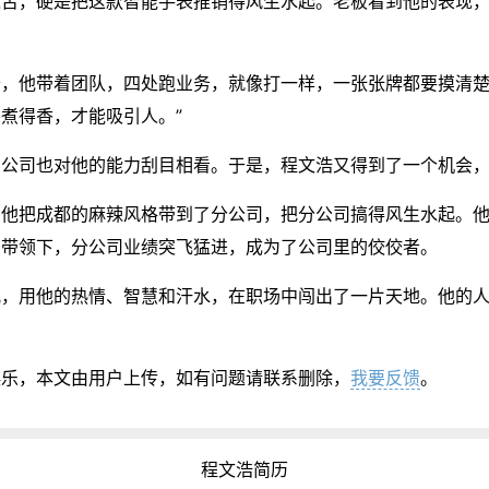
之舌，硬是把这款智能手表推销得风生水起。老板看到他的表现
，他带着团队，四处跑业务，就像打一样，一张张牌都要摸清楚
煮得香，才能吸引人。”
，公司也对他的能力刮目相看。于是，程文浩又得到了一个机会
，他把成都的麻辣风格带到了分公司，把分公司搞得风生水起。
的带领下，分公司业绩突飞猛进，成为了公司里的佼佼者。
儿，用他的热情、智慧和汗水，在职场中闯出了一片天地。他的
娱乐，本文由用户上传，如有问题请联系删除，
我要反馈
。
程文浩简历