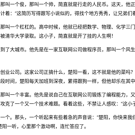
得那叫一个俊，那叫一个帅，简直就是行走的人民币。这天，他
计着：“这简历写得跟写小说似的，得找个地方秀秀，让兄弟们
绩那叫一个杠杠的。高中时候，他就已经把数学、物理、化学三
接被清华大学录取。这小子，简直就是开了挂的人生啊！
来到了大城市。他先是在一家互联网公司做程序员，那叫一个风
。
家创业公司。这家公司正搞什么，楚阳一看，这不就是他的菜吗
那段时间，楚阳每天加班到深夜，累得跟狗一样，但他却乐在其
得那叫一个丰富。他先是说自己在互联网公司锻炼了编程能力，
攻克了一个又一个技术难题。看着这些，不禁让人感叹：“这小
一个。那头，一个听起来有些着急的声音说：“楚阳，你快来我
楚阳一听，心里那个激动啊，连忙答应了。