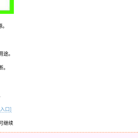
源。
用途。
断。
。
入口]
可继续