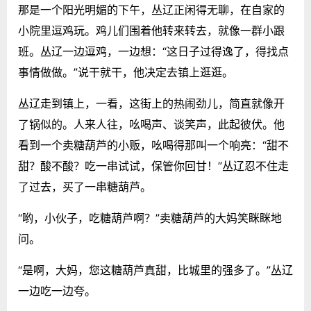
那是一个阳光明媚的下午，丛辽正闲得无聊，在自家的
小院里逗鸡玩。鸡儿们围着他转来转去，就像一群小跟
班。丛辽一边逗鸡，一边想：“这日子过得逸了，得找点
事情做做。”说干就干，他决定去镇上逛逛。
丛辽走到镇上，一看，这街上的热闹劲儿，简直就像开
了锅似的。人来人往，吆喝声、谈笑声，此起彼伏。他
看到一个卖糖葫芦的小贩，吆喝得那叫一个响亮：“甜不
甜？酸不酸？吃一串试试，保管你回甘！”丛辽忍不住走
了过去，买了一串糖葫芦。
“哟，小伙子，吃糖葫芦啊？”卖糖葫芦的大妈笑眯眯地
问。
“是啊，大妈，您这糖葫芦真甜，比城里的强多了。”丛辽
一边吃一边夸。