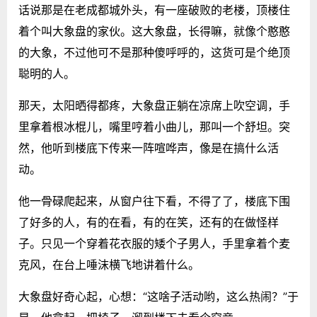
话说那是在老成都城外头，有一座破败的老楼，顶楼住
着个叫大象盘的家伙。这大象盘，长得嘛，就像个憨憨
的大象，不过他可不是那种傻呼呼的，这货可是个绝顶
聪明的人。
那天，太阳晒得都疼，大象盘正躺在凉席上吹空调，手
里拿着根冰棍儿，嘴里哼着小曲儿，那叫一个舒坦。突
然，他听到楼底下传来一阵喧哗声，像是在搞什么活
动。
他一骨碌爬起来，从窗户往下看，不得了了，楼底下围
了好多的人，有的在看，有的在笑，还有的在做怪样
子。只见一个穿着花衣服的矮个子男人，手里拿着个麦
克风，在台上唾沫横飞地讲着什么。
大象盘好奇心起，心想：“这啥子活动哟，这么热闹？”于