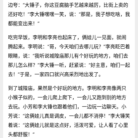
边夸：“大锤子，你这豆腐脑手艺越来越厉，比街上卖的
还好吃！”李大锤嘿嘿一笑，说：“那是，我子想吃啥，我
都能变出来！”
吃完早饭，李明和李亮也起床了，俩娃儿一见面，就闹
腾起来。李明说：“哥，今天咱们去哪儿玩？”李亮眨巴着
眼睛，说：“我听说城隍庙那儿有个好玩的地方，咱们去
那儿怎么样？”李大锤一听，赶紧说：“好主意，咱们一起
去！”于是，一家四口就兴高采烈地出发了。
到了城隍庙，果然是个好玩的地方。李明和李亮像两只
小猴子似的，一会儿爬上爬下，一会儿又跑到别的地方
去玩。小芳和李大锤也跟着他们，一边玩一边聊天。小
芳说：“这俩娃儿真是调皮，一会儿都不消停！”李大锤笑
着说：“这俩娃儿就是这点好，活泼可爱，让人看了心里
头都舒服！”