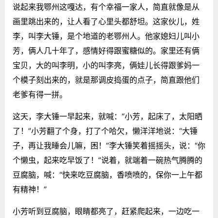
说起来我鄂州这嘎达，有个幸福一家人，简直就像是从
画里跳出来的，让人看了心里头都舒坦。这家伙儿，姓
李，叫李大锤，是个地道的老鄂州人。他家媳妇儿叫小
芳，俩人几十年了，感情好得跟蜜糖似的。家里还有俩
宝贝，大的叫李明，小的叫李亮，俩娃儿长得跟爹妈一
个模子刻出来的，就是那调皮捣蛋的点子，简直跟他们
老爹有得一拼。
这天，李大锤一早起来，就喊：“小芳，起床了，太阳晒
了！”小芳翻了个身，打了个哈欠，懒洋洋地说：“大锤
子，再让我睡会儿嘛，困！”李大锤笑着摇摇头，说：“你
个懒虫，起来吃早饭了！”说着，就端着一碗热气腾腾的
豆腐脑，喊：“快来吃豆腐脑，香喷喷的，保你一上午都
有精神！”
小芳听到豆腐脑，眼睛都亮了，赶紧爬起来，一边吃一