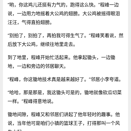
“哟，你这鸡儿还挺有力气的，跑得这么快。”程峰一边
说，一边用力地摇着大公鸡的翅膀。大公鸡被摇得眼泪
汪汪，气得直拍翅膀。
“别拍了，别拍了，再拍我可得生气了。”程峰笑着说，然
后放下大公鸡，继续往地里走去。
到了地里，程峰开始忙活起来。他拿起锄头，一边锄
地，一边和旁边的邻居聊天。
“程峰，你这锄地技术真是越来越好了。”邻居小李夸道。
“哈哈，那是那是，我这锄头可是的，锄地就像砍瓜切菜
一样。”程峰得意地说。
锄地间隙，程峰又和邻居们讲起了他年轻时的趣事。他
说，当年他可是咱们小镇的篮球王子，打得那叫一个风