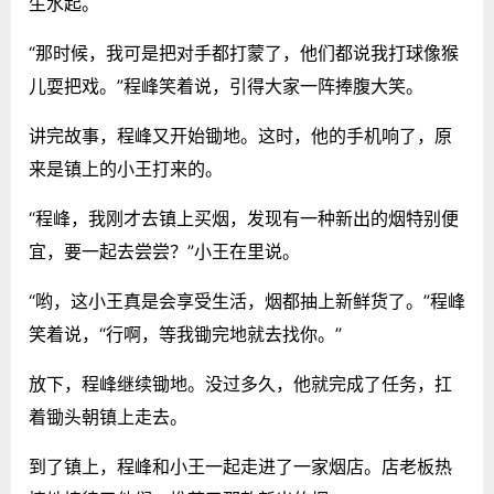
生水起。
“那时候，我可是把对手都打蒙了，他们都说我打球像猴
儿耍把戏。”程峰笑着说，引得大家一阵捧腹大笑。
讲完故事，程峰又开始锄地。这时，他的手机响了，原
来是镇上的小王打来的。
“程峰，我刚才去镇上买烟，发现有一种新出的烟特别便
宜，要一起去尝尝？”小王在里说。
“哟，这小王真是会享受生活，烟都抽上新鲜货了。”程峰
笑着说，“行啊，等我锄完地就去找你。”
放下，程峰继续锄地。没过多久，他就完成了任务，扛
着锄头朝镇上走去。
到了镇上，程峰和小王一起走进了一家烟店。店老板热