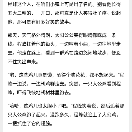
程峰这个人，在咱们小镇上可是出了名的。别看他长得
五大三粗的，一开口，那可真是让人笑得肚子疼。说起
他，那可是有好多好笑的故事。
那天，天气格外晴朗，太阳公公笑得眼睛都眯成一条
线。程峰扛着他的锄头，一边哼着小曲，一边往地里走
去。他走在路上，看到一群鸡在路边悠闲地散步，便忍
不住笑出声来。
“哟，这些鸡儿真是懒，晒得个脑花花，都不想起床。”程
峰一边说，一边朝鸡群走去。突然，一只大公鸡看到程
峰，吓得飞快地朝树林里跑去。
“哈哈，这鸡儿也太胆小了吧。”程峰笑着说，然后追着那
只大公鸡跑了起来。没跑多久，程峰就追上了大公鸡，
一把抓住了它的翅膀。