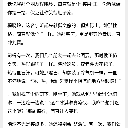
话说我那个朋友程晓玲，简直就是个“笑果”王！你听我给
你摆一摆，保证让你笑得肚子疼。
程晓玲，这名字听起来就挺文静的，但实际上，她那性
格，简直就像个“”一样。她那笑声，更是能穿透云层，直
冲九霄。
记得有一次，我们几个朋友一起去公园耍，那时候正值
夏天，热得跟啥子一样。晓玲这货，穿着件大花裙子，
热得直冒汗，可她那嘴巴，却像装了冷气机一样，一直
不停地说：“热，热，我们赶紧找个阴凉的地方坐起嘛！”
，我们找了个树荫下，刚坐下，她就从包里掏出个冰淇
淋，一边吃一边说：“这个冰淇淋真凉快，我咋个想到吃
这个呢？”那副德行，简直让人笑死。
晓玲不光是笑点多，她还特别会“整活”。有一次，我们公