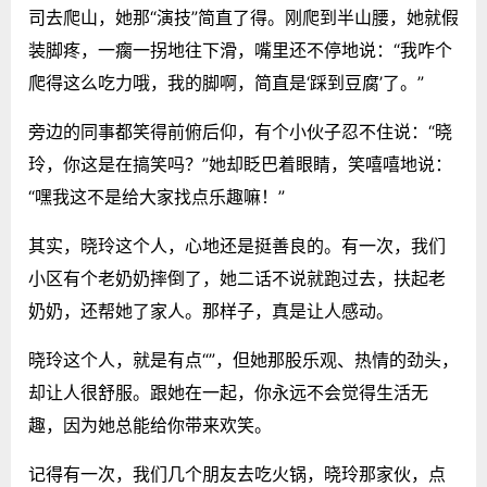
司去爬山，她那“演技”简直了得。刚爬到半山腰，她就假
装脚疼，一瘸一拐地往下滑，嘴里还不停地说：“我咋个
爬得这么吃力哦，我的脚啊，简直是‘踩到豆腐’了。”
旁边的同事都笑得前俯后仰，有个小伙子忍不住说：“晓
玲，你这是在搞笑吗？”她却眨巴着眼睛，笑嘻嘻地说：
“嘿我这不是给大家找点乐趣嘛！”
其实，晓玲这个人，心地还是挺善良的。有一次，我们
小区有个老奶奶摔倒了，她二话不说就跑过去，扶起老
奶奶，还帮她了家人。那样子，真是让人感动。
晓玲这个人，就是有点“”，但她那股乐观、热情的劲头，
却让人很舒服。跟她在一起，你永远不会觉得生活无
趣，因为她总能给你带来欢笑。
记得有一次，我们几个朋友去吃火锅，晓玲那家伙，点