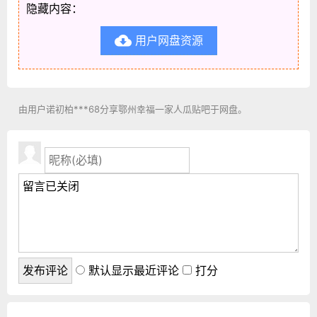
隐藏内容：
用户网盘资源

由用户诺初柏***68分享鄂州幸福一家人瓜贴吧于网盘。
默认显示最近评论
打分