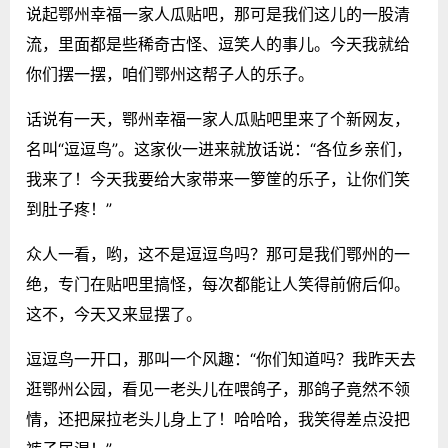
说起鄂州幸福一家人瓜贴吧，那可是我们这儿的一股清
流，里面都是些稀奇古怪、逗笑人的事儿。今天我就给
你们摆一摆，咱们鄂州这帮子人的乐子。
话说有一天，鄂州幸福一家人瓜贴吧里来了个新网友，
名叫“逗逗鸟”。这家伙一进来就放话说：“各位乡亲们，
我来了！今天我要给大家带来一箩筐的乐子，让你们笑
到肚子疼！”
众人一看，哟，这不是逗逗鸟吗？那可是我们鄂州的一
绝，专门在贴吧里搞怪，每次都能让人笑得前俯后仰。
这不，今天又来显摆了。
逗逗鸟一开口，那叫一个风趣：“你们知道吗？我昨天去
逛鄂州公园，看见一老头儿在喂鸽子，那鸽子竟然不领
情，还把屎拉老头儿身上了！哈哈哈，我笑得差点没把