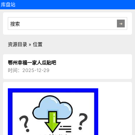
库盘站
资源目录 » 位置
鄂州幸福一家人瓜贴吧
时间：2025-12-29