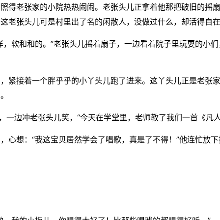
，照得老张家的小院热热闹闹。老张头儿正拿着他那把破旧的摇
。这老张头儿可是村里出了名的闲散人，没做过什么，却活得自
样，软和和的。”老张头儿摇着扇子，一边看着院子里玩耍的小们
声，紧接着一个胖乎乎的小丫头儿跑了进来。这丫头儿正是老张
爱。
气，一边冲老张头儿笑，“今天在学堂里，老师教了我们一首《凡
，心想：“我这宝贝居然学会了唱歌，真是了不得！”他连忙放