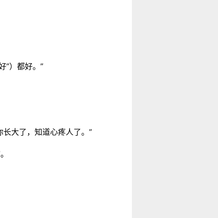
”）都好。”
你长大了，知道心疼人了。”
婶。