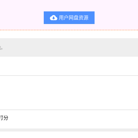
用户网盘资源

盘。
打分