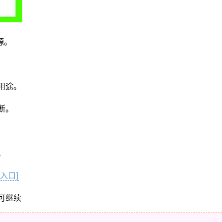
源。
用途。
断。
。
入口]
可继续