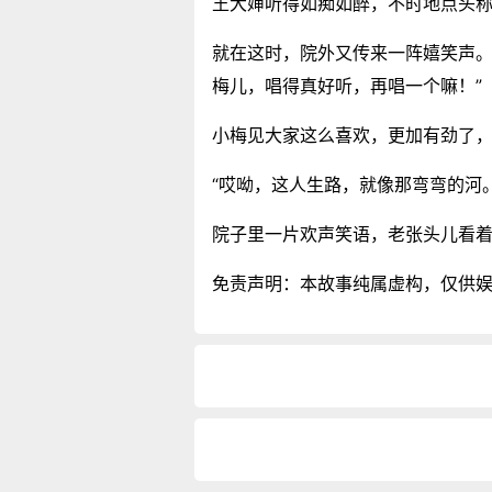
王大婶听得如痴如醉，不时地点头称
就在这时，院外又传来一阵嬉笑声。
梅儿，唱得真好听，再唱一个嘛！”
小梅见大家这么喜欢，更加有劲了
“哎呦，这人生路，就像那弯弯的河。
院子里一片欢声笑语，老张头儿看
免责声明：本故事纯属虚构，仅供