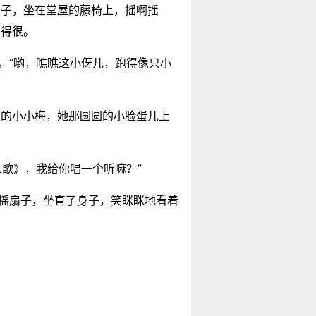
扇子，坐在堂屋的藤椅上，摇啊摇
在得很。
，“哟，瞧瞧这小伢儿，跑得像只小
家的小小梅，她那圆圆的小脸蛋儿上
人歌》，我给你唱一个听嘛？”
下摇扇子，坐直了身子，笑眯眯地看着