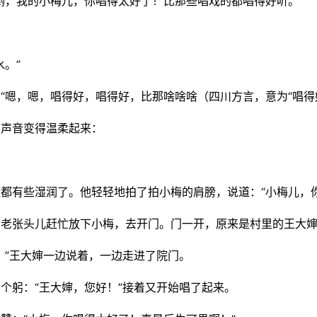
哟，我的小梅儿，你唱得太好了！比那些唱戏的都唱得好听。”
。”
“嗯，嗯，唱得好，唱得好，比那啥啥啥（四川方言，意为“唱得好
，声音变得温柔起来：
都有些湿润了。他轻轻地拍了拍小梅的肩膀，说道：“小梅儿，
。老张头儿赶忙放下小梅，去开门。门一开，原来是村里的王大
。”王大婶一边说着，一边走进了院门。
个躬：“王大婶，您好！”接着又开始唱了起来。