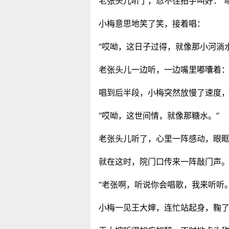
老张头儿听了，忍不住拍手叫好：“
小梅意思地笑了笑，接着唱：
“哎呦，这日子过得，就像那小河淌水
老张头儿一边听，一边嘴里嘟囔着：
唱到后半段，小梅突然放慢了速度
“哎呦，这世间情，就像那糖水。”
老张头儿听了，心里一阵感动，眼眶
就在这时，院门口传来一阵敲门声
“老张啊，听说你会唱歌，我来听听
小梅一见王大婶，连忙站起身，鞠了