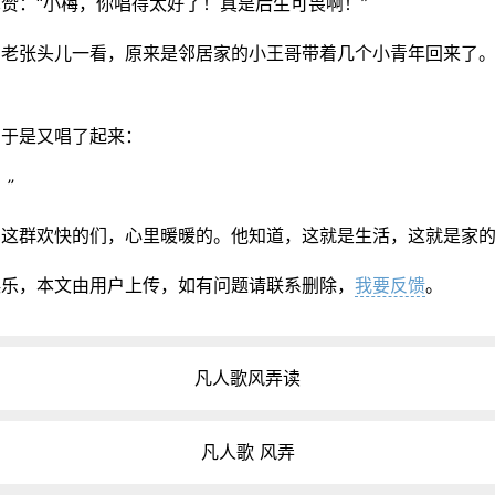
赞：“小梅，你唱得太好了！真是后生可畏啊！”
老张头儿一看，原来是邻居家的小王哥带着几个小青年回来了。
，于是又唱了起来：
”
着这群欢快的们，心里暖暖的。他知道，这就是生活，这就是家
娱乐，本文由用户上传，如有问题请联系删除，
我要反馈
。
凡人歌风弄读
凡人歌 风弄