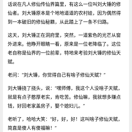
话说在凡人修仙传仙界篇里，有这么一位叫刘大锤的修
仙者。刘大锤原本是个地地道道的农村娃，因为偶然得
到一本破旧的修仙秘籍，从此踏上了一条不归路。
这天，刘大锤正在洞府里，突然，一道紫色的光芒从窗
外进来。他睁开眼睛一看，原来是一位老降临了。这位
老自称是仙界的一位前辈，特地来考验刘大锤的修仙天
赋。
老问：“刘大锤，你觉得自己有啥子修仙天赋？”
刘大锤挠了挠头，说：“嘿师傅，我这个人没啥子天赋，
就是有点子憨厚老实，肯吃苦。修仙嘛，我就想多赚点
钱，好回老家盖房子，娶个媳妇儿。”
老听了，哈哈大笑：“好，好，好！这叫啥子修仙天赋，
简直是傻人有傻福嘛！”