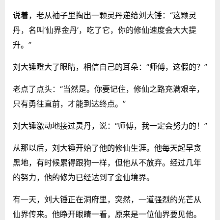
说着，老从袖子里掏出一颗灵丹递给刘大锤：“这颗灵
丹，名叫‘仙界金丹’，吃了它，你的修仙速度会大大提
升。”
刘大锤瞪大了眼睛，相信自己的耳朵：“师傅，这假的？”
老点了点头：“当然是。你要记住，修仙之路充满艰辛，
只有勇往直前，才能到达终点。”
刘大锤激动地接过灵丹，说：“师傅，我一定会努力的！”
从那以后，刘大锤开始了他的修仙生涯。他每天起早贪
黑地，有时候累得跟狗一样，但他从不放弃。经过几年
的努力，他的修为已经达到了金仙境界。
有一天，刘大锤正在洞府里，突然，一道强烈的光芒从
仙界传来。他睁开眼睛一看，原来是一位仙界要见他。